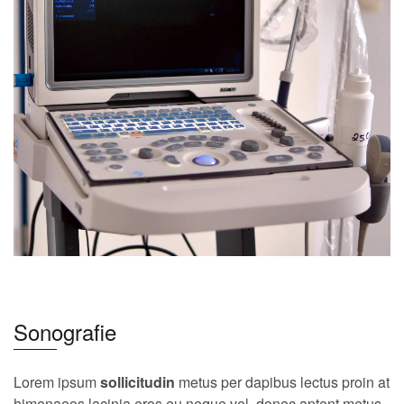
Sonografie
Lorem ipsum
sollicitudin
metus per dapibus lectus proin at
himenaeos lacinia eros eu neque vel, donec aptent metus